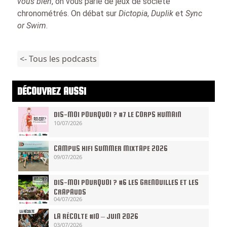
vous bien
, on vous parle de jeux de société
chronométrés. On débat sur
Dictopia
,
Duplik
et
Sync
or Swim
.
<- Tous les podcasts
DÉCOUVREZ AUSSI
DIS-MOI POURQUOI ? #7 LE CORPS HUMAIN
10/07/2026
CAMPUS HIFI SUMMER MIXTAPE 2026
09/07/2026
DIS-MOI POURQUOI ? #6 LES GRENOUILLES ET LES
CRAPAUDS
04/07/2026
LA RÉCOLTE #10 – JUIN 2026
03/07/2026