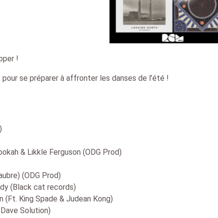
per !
our se préparer à affronter les danses de l’été !
)
ookah & Likkle Ferguson (ODG Prod)
laubre) (ODG Prod)
dy (Black cat records)
 (Ft. King Spade & Judean Kong)
Dave Solution)