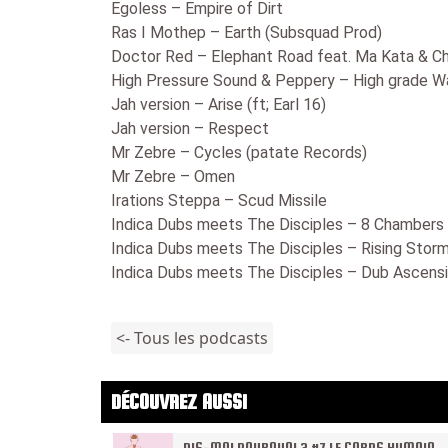
Egoless – Empire of Dirt
Ras I Mothep – Earth (Subsquad Prod)
Doctor Red – Elephant Road feat. Ma Kata & Ch
High Pressure Sound & Peppery – High grade Wa
Jah version – Arise (ft; Earl 16)
Jah version – Respect
Mr Zebre – Cycles (patate Records)
Mr Zebre – Omen
Irations Steppa – Scud Missile
Indica Dubs meets The Disciples – 8 Chambers
Indica Dubs meets The Disciples – Rising Stor
Indica Dubs meets The Disciples – Dub Ascens
<- Tous les podcasts
DÉCOUVREZ AUSSI
DIS-MOI POURQUOI ? #7 LE CORPS HUMAIN