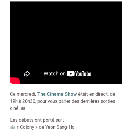
Ce mercredi,
The Cinema Show
était en direct, de
19h à 20h30, pour vous parler des dernières sorties
ciné. 🎟
Les débats ont porté sur :
« Colony » de Yeon Sang-Ho