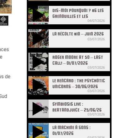
DIS-MOI POURQUOI ? #6 LES
GRENOUILLES ET LES
04/07/2026
CRAPAUDS
LA RÉCOLTE #10 – JUIN 2026
03/07/2026
ences
ée
ROGER MOORE AT 50 – LAST
CALL! – 01/07/2026
03/07/2026
ws de
LE RENCARD : THE PSYCHOTIC
UNICORNS – 30/06/2026
03/07/2026
 Sud
SYMBIOSIS LIVE :
BEATANDJUICE – 25/06/26
03/07/2026
LA MACHINE À SONS :
01/07/2026
02/07/2026