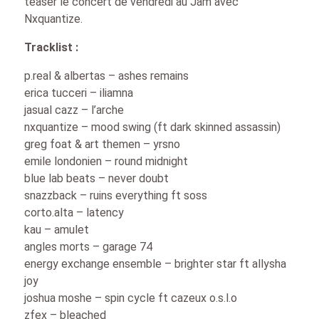
teaser le concert de vendredi au Jam avec
Nxquantize.
Tracklist :
p.real & albertas – ashes remains
erica tucceri – iliamna
jasual cazz – l’arche
nxquantize – mood swing (ft dark skinned assassin)
greg foat & art themen – yrsno
emile londonien – round midnight
blue lab beats – never doubt
snazzback – ruins everything ft soss
corto.alta – latency
kau – amulet
angles morts – garage 74
energy exchange ensemble – brighter star ft allysha
joy
joshua moshe – spin cycle ft cazeux o.s.l.o
zfex – bleached