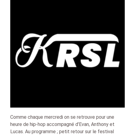
Comme chaque mercredi on se retrouve pour une
heure de hip-hop accompagné d’Evan, Anthony et
Lucas. Au programme ; petit retour sur le festival