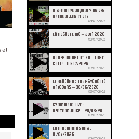
DIS-MOI POURQUOI ? #6 LES
GRENOUILLES ET LES
04/07/2026
CRAPAUDS
LA RÉCOLTE #10 – JUIN 2026
03/07/2026
s et
ROGER MOORE AT 50 – LAST
CALL! – 01/07/2026
03/07/2026
LE RENCARD : THE PSYCHOTIC
UNICORNS – 30/06/2026
03/07/2026
SYMBIOSIS LIVE :
BEATANDJUICE – 25/06/26
03/07/2026
LA MACHINE À SONS :
01/07/2026
02/07/2026