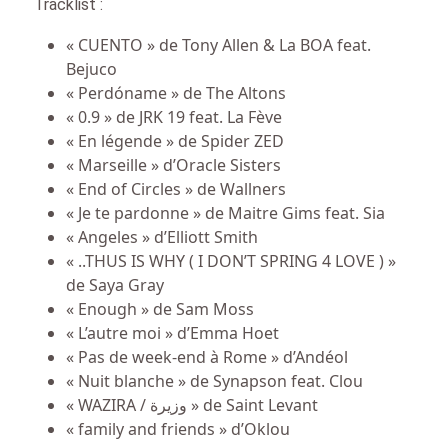
Tracklist :
« CUENTO » de Tony Allen & La BOA feat.
Bejuco
« Perdóname » de The Altons
« 0.9 » de JRK 19 feat. La Fève
« En légende » de Spider ZED
« Marseille » d’Oracle Sisters
« End of Circles » de Wallners
« Je te pardonne » de Maitre Gims feat. Sia
« Angeles » d’Elliott Smith
« ..THUS IS WHY ( I DON’T SPRING 4 LOVE ) »
de Saya Gray
« Enough » de Sam Moss
« L’autre moi » d’Emma Hoet
« Pas de week-end à Rome » d’Andéol
« Nuit blanche » de Synapson feat. Clou
« WAZIRA / وزيرة » de Saint Levant
« family and friends » d’Oklou