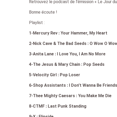
Retrouvez le podcast de l’émission « Le Jour du
Bonne écoute !
Playlist :
1-Mercury Rev : Your Hammer, My Heart
2-Nick Cave & The Bad Seeds : O Wow O Wow
3-Anita Lane : I Love You, I Am No More
4-The Jesus & Mary Chain : Pop Seeds
5-Velocity Girl : Pop Loser
6-Shop Assistants : I Don’t Wanna Be Friend
7-Thee Mighty Caesars : You Make Me Die
8-CTMF : Last Punk Standing
9-X : Flipside