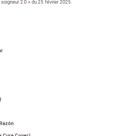
soigneur 2.0 » du 25 février 2025.
ar
)
 Razón
e Cure Cover)