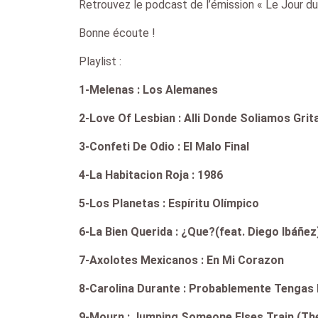
Retrouvez le podcast de l’émission « Le Jour du 
Bonne écoute !
Playlist :
1-Melenas : Los Alemanes
2-Love Of Lesbian : Alli Donde Soliamos Grit
3-Confeti De Odio : El Malo Final
4-La Habitacion Roja : 1986
5-Los Planetas : Espíritu Olímpico
6-La Bien Querida : ¿Que?(feat. Diego Ibáñez
7-Axolotes Mexicanos : En Mi Corazon
8-Carolina Durante : Probablemente Tengas
9-Mourn : Jumping Someone Elses Train (Th