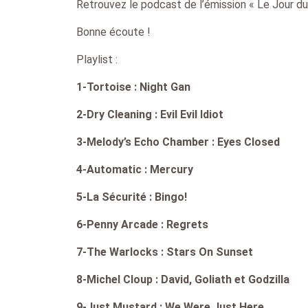
Retrouvez le podcast de l’émission « Le Jour du
Bonne écoute !
Playlist :
1-Tortoise : Night Gan
2-Dry Cleaning : Evil Evil Idiot
3-Melody’s Echo Chamber : Eyes Closed
4-Automatic : Mercury
5-La Sécurité : Bingo!
6-Penny Arcade : Regrets
7-The Warlocks : Stars On Sunset
8-Michel Cloup : David, Goliath et Godzilla
9-Just Mustard : We Were Just Here