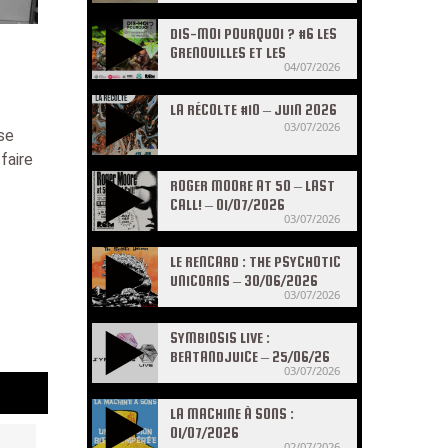
DIS-MOI POURQUOI ? #6 LES
GRENOUILLES ET LES
04/07/2026
CRAPAUDS
LA RÉCOLTE #10 – JUIN 2026
03/07/2026
se
faire
ROGER MOORE AT 50 – LAST
CALL! – 01/07/2026
03/07/2026
LE RENCARD : THE PSYCHOTIC
UNICORNS – 30/06/2026
03/07/2026
SYMBIOSIS LIVE :
BEATANDJUICE – 25/06/26
03/07/2026
LA MACHINE À SONS :
01/07/2026
02/07/2026