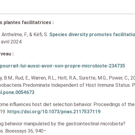
 plantes facilitatrices :
, Anthelme, F., & Kéfi, S.
Species diversity promotes facilitati
 avril 2024.
rveau :
pourrait-lui-aussi-avoir-son-propre-microbiote-234735
, B.M., Rud, E., Warren, R.L., Holt, R.A., Surette, M.G., Power, C., 2
oteobacteria Predominate Independent of Host Immune Status.
al.pone.0054673
biome influences host diet selection behavior. Proceedings of the
19.
https://doi.org/10.1073/pnas.2117537119
ating behavior manipulated by the gastrointestinal microbiota?
ms. Bioessays 36, 940–