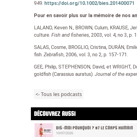
949.
https://doi.org/10.1002/bies.201400071
Pour en savoir plus sur la mémoire de nos a
LALAND, Keven N., BROWN, Culum, KRAUSE, Je
culture.
Fish and fisheries
, 2003, vol. 4, no 3, p.
SALAS, Cosme, BROGLIO, Cristina, DURÁN, Emili
fish.
Zebrafish
, 2006, vol. 3, no 2, p. 157-171.
GEE, Philip, STEPHENSON, David, et WRIGHT, Don
goldfish (Carassius auratus).
Journal of the expe
<- Tous les podcasts
DÉCOUVREZ AUSSI
DIS-MOI POURQUOI ? #7 LE CORPS HUMAIN
10/07/2026