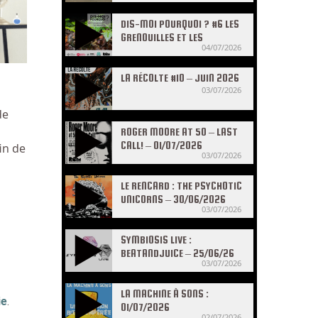
DIS-MOI POURQUOI ? #6 LES
GRENOUILLES ET LES
04/07/2026
CRAPAUDS
LA RÉCOLTE #10 – JUIN 2026
03/07/2026
de
ROGER MOORE AT 50 – LAST
CALL! – 01/07/2026
in de
03/07/2026
LE RENCARD : THE PSYCHOTIC
UNICORNS – 30/06/2026
03/07/2026
SYMBIOSIS LIVE :
BEATANDJUICE – 25/06/26
03/07/2026
LA MACHINE À SONS :
ie
.
01/07/2026
02/07/2026