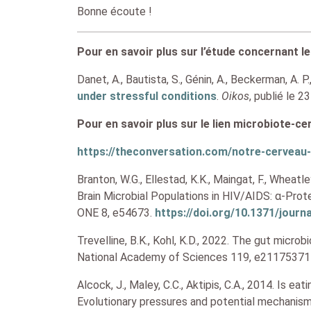
Bonne écoute !
Pour en savoir plus sur l’étude concernant les
Danet, A., Bautista, S., Génin, A., Beckerman, A. P.
under stressful conditions
.
Oikos
, publié le 23
Pour en savoir plus sur le lien microbiote-ce
https://theconversation.com/notre-cerveau-
Branton, W.G., Ellestad, K.K., Maingat, F., Wheatley
Brain Microbial Populations in HIV/AIDS: α-Pr
ONE 8, e54673.
https://doi.org/10.1371/journ
Trevelline, B.K., Kohl, K.D., 2022. The gut micro
National Academy of Sciences 119, e21175371
Alcock, J., Maley, C.C., Aktipis, C.A., 2014. Is e
Evolutionary pressures and potential mechanis