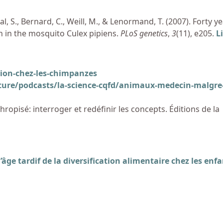
al, S., Bernard, C., Weill, M., & Lenormand, T. (2007). Forty y
on in the mosquito Culex pipiens.
PLoS genetics
,
3
(11), e205.
L
ion-chez-les-chimpanzes
lture/podcasts/la-science-cqfd/animaux-medecin-malgre
nthropisé: interroger et redéfinir les concepts. Éditions de la
 l’âge tardif de la diversification alimentaire chez les enfa