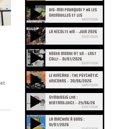
DIS-MOI POURQUOI ? #6 LES
GRENOUILLES ET LES
04/07/2026
CRAPAUDS
LA RÉCOLTE #10 – JUIN 2026
03/07/2026
ROGER MOORE AT 50 – LAST
CALL! – 01/07/2026
03/07/2026
LE RENCARD : THE PSYCHOTIC
UNICORNS – 30/06/2026
 et
03/07/2026
SYMBIOSIS LIVE :
BEATANDJUICE – 25/06/26
03/07/2026
LA MACHINE À SONS :
01/07/2026
02/07/2026