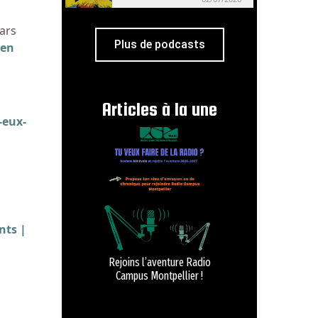
ears
Plus de podcasts
ien
Articles à la une
-eux-
nts |
Rejoins l’aventure Radio
Campus Montpellier !