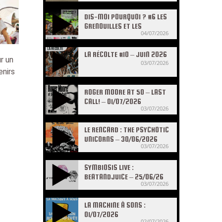
DIS-MOI POURQUOI ? #6 LES
GRENOUILLES ET LES
04/07/2026
CRAPAUDS
LA RÉCOLTE #10 – JUIN 2026
r un
03/07/2026
enirs
ROGER MOORE AT 50 – LAST
CALL! – 01/07/2026
03/07/2026
LE RENCARD : THE PSYCHOTIC
UNICORNS – 30/06/2026
03/07/2026
SYMBIOSIS LIVE :
BEATANDJUICE – 25/06/26
03/07/2026
LA MACHINE À SONS :
01/07/2026
02/07/2026