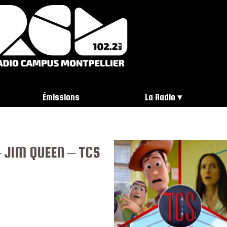
Émissions
La Radio
 JIM QUEEN – TCS