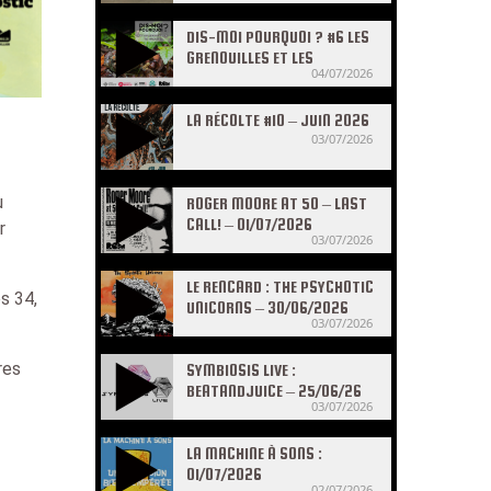
DIS-MOI POURQUOI ? #6 LES
GRENOUILLES ET LES
04/07/2026
CRAPAUDS
LA RÉCOLTE #10 – JUIN 2026
03/07/2026
u
ROGER MOORE AT 50 – LAST
CALL! – 01/07/2026
r
03/07/2026
LE RENCARD : THE PSYCHOTIC
s 34,
UNICORNS – 30/06/2026
03/07/2026
res
SYMBIOSIS LIVE :
BEATANDJUICE – 25/06/26
03/07/2026
LA MACHINE À SONS :
01/07/2026
02/07/2026