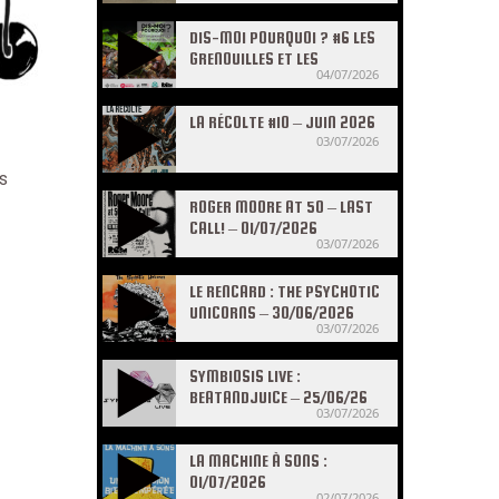
DIS-MOI POURQUOI ? #6 LES
GRENOUILLES ET LES
04/07/2026
CRAPAUDS
LA RÉCOLTE #10 – JUIN 2026
03/07/2026
s
ROGER MOORE AT 50 – LAST
CALL! – 01/07/2026
03/07/2026
LE RENCARD : THE PSYCHOTIC
UNICORNS – 30/06/2026
03/07/2026
SYMBIOSIS LIVE :
BEATANDJUICE – 25/06/26
03/07/2026
LA MACHINE À SONS :
01/07/2026
02/07/2026