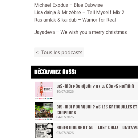
Michael Exodus – Blue Dubwise
Lisa dainja & Mr zèbre – Tell Myself Mix 2
Ras amlak & kai dub – Warrior for Real
Jayadeva – We wish you a merry christmas
<- Tous les podcasts
DÉCOUVREZ AUSSI
DIS-MOI POURQUOI ? #7 LE CORPS HUMAIN
10/07/2026
DIS-MOI POURQUOI ? #6 LES GRENOUILLES ET
CRAPAUDS
04/07/2026
ROGER MOORE AT 50 – LAST CALL! – 01/07/2
03/07/2026