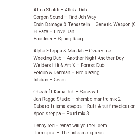
Atma Shakti – Alluka Dub
Gorgon Sound – Find Jah Way
Brain Damage & Tenastelin – Genetic Weapon (O
El Fata – I love Jah
Bassliner – Spring Raag
Alpha Steppa & Mai Jah – Overcome
Weeding Dub – Another Night Another Day
Welders Hifi & Art X – Forest Dub
Feldub & Danman – Fire blazing
Ishiban – Gears
Obeah ft Kama dub – Sarasvati
Jah Ragga Studio – shambo mantra mix 2
Dubato ft isma steppa – Ruff & tuff medication
Apoo steppa – Potri mix 3
Danny red – What will you tell dem
Tom spiral – The ashram express