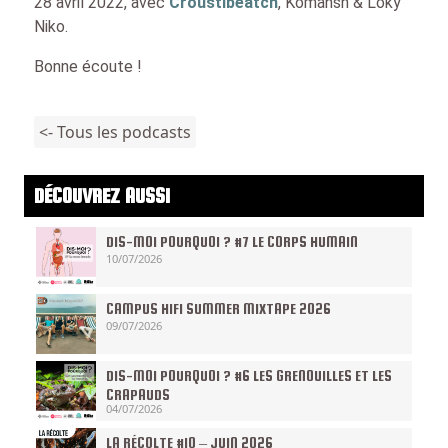
28 avril 2022, avec
Croustibeatch
, Komansh & Loky
Niko.
Bonne écoute !
<- Tous les podcasts
DÉCOUVREZ AUSSI
DIS-MOI POURQUOI ? #7 LE CORPS HUMAIN
10/07/2026
CAMPUS HIFI SUMMER MIXTAPE 2026
09/07/2026
DIS-MOI POURQUOI ? #6 LES GRENOUILLES ET LES
CRAPAUDS
04/07/2026
LA RÉCOLTE #10 – JUIN 2026