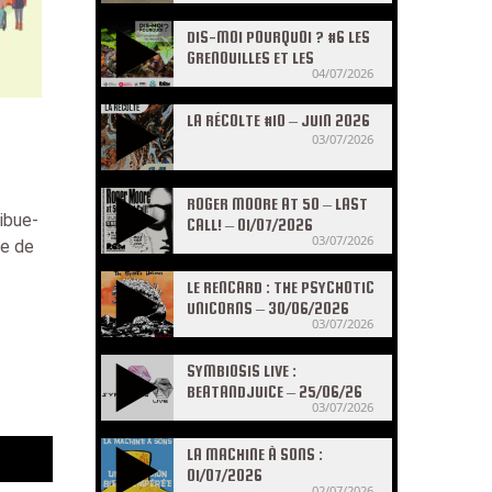
DIS-MOI POURQUOI ? #6 LES
GRENOUILLES ET LES
04/07/2026
CRAPAUDS
LA RÉCOLTE #10 – JUIN 2026
03/07/2026
ROGER MOORE AT 50 – LAST
ibue-
CALL! – 01/07/2026
03/07/2026
te de
LE RENCARD : THE PSYCHOTIC
UNICORNS – 30/06/2026
03/07/2026
SYMBIOSIS LIVE :
BEATANDJUICE – 25/06/26
03/07/2026
LA MACHINE À SONS :
01/07/2026
02/07/2026