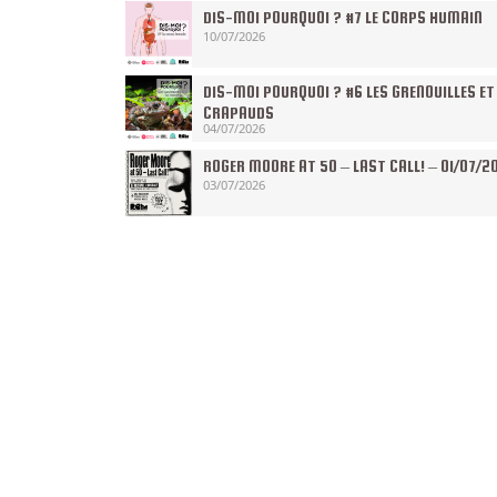
DIS-MOI POURQUOI ? #7 LE CORPS HUMAIN
10/07/2026
DIS-MOI POURQUOI ? #6 LES GRENOUILLES ET
CRAPAUDS
04/07/2026
ROGER MOORE AT 50 – LAST CALL! – 01/07/2
03/07/2026