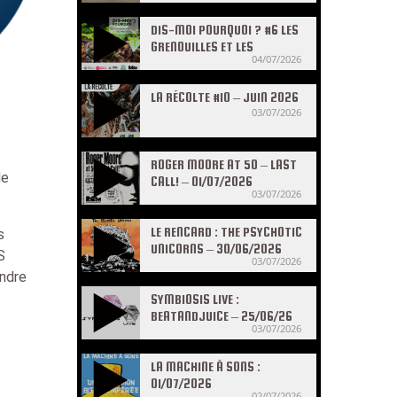
DIS-MOI POURQUOI ? #6 LES
GRENOUILLES ET LES
04/07/2026
CRAPAUDS
LA RÉCOLTE #10 – JUIN 2026
03/07/2026
ROGER MOORE AT 50 – LAST
de
CALL! – 01/07/2026
03/07/2026
LE RENCARD : THE PSYCHOTIC
s
UNICORNS – 30/06/2026
S
03/07/2026
ondre
SYMBIOSIS LIVE :
BEATANDJUICE – 25/06/26
03/07/2026
LA MACHINE À SONS :
01/07/2026
02/07/2026