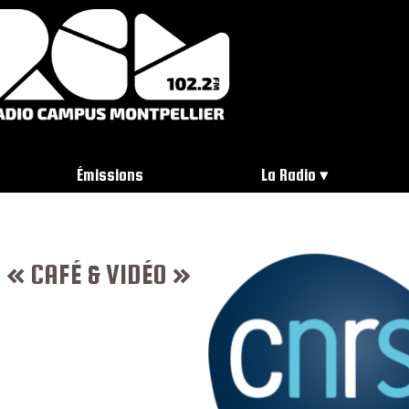
Émissions
La Radio
 « CAFÉ & VIDÉO »