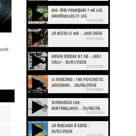
DIS-MOI POURQUOI ? #6 LES
GRENOUILLES ET LES
04/07/2026
CRAPAUDS
LA RÉCOLTE #10 – JUIN 2026
03/07/2026
 punk
ROGER MOORE AT 50 – LAST
CALL! – 01/07/2026
03/07/2026
LE RENCARD : THE PSYCHOTIC
UNICORNS – 30/06/2026
03/07/2026
SYMBIOSIS LIVE :
BEATANDJUICE – 25/06/26
03/07/2026
LA MACHINE À SONS :
01/07/2026
02/07/2026