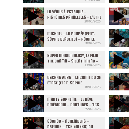
#37 (S8) DU 10/06/2026
LA VÉNUS ÉLECTRIQUE –
HISTOIRES PARALLÈLES – L’ÊTRE
20/05/2026
AIMÉ – TCS #34 (S8) DU
20/05/2026
MICHAEL – LA POUPÉE (FEAT.
SOPHIE BEAULIEU) – POUR LE
30/04/2026
MEILLEUR – TCS #31 (S8) DU
29/04/2026
SUPER MARIO GALAXY, LE FILM –
THE DRAMA – SILENT FRIEND –
13/04/2026
TCS #28 (S8) DU 08/04/2026
OSCARS 2026 – LE CRIME DU 3E
ÉTAGE (FEAT. SOPHIE
18/03/2026
FOURDRINOY) – LE TESTAMENT
D’ANN LEE – TCS #25 (S8) DU
18/03/2026
MARTY SUPREME – LE RÊVE
AMÉRICAIN – COUTURES – TCS
25/02/2026
#22 (S8) DU 25/02/2026
GOUROU – NUREMBERG –
DREAMS – TCS #19 (S8) DU