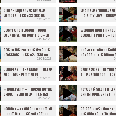
03/06/2026
MANDALORIAN AND GR
AUTOFICTION – TCS #3
CINÉPHILIQUE AVEC RÉNELLE
DU 27/05/2026
LE DIABLE S’HABILLE E
LAMOTE – TCS #33 (S8) DU
– DIE, MY LOVE – SUK
13/05/2026
0
13/05/2026
ISLAND – TCS #32 (S8)
06/05/2026
JUSTE UNE ILLUSION – GOOD
WEDDING NIGHTMARE :
LUCK HAVE FUN DON’T DIE – LA
DEUXIÈME PARTIE – RO
23/04/2026
1
CORDE AU COU – LA FILLE DU
LE CRIS DES GARDES – 
KONBINI – TCS #30 (S8) DU
(S8) DU 15/04/2026
22/04/2026
NOS FILMS PRÉFÉRÉS AVEC DES
PROJET DERNIÈRE CHAN
POISSONS – TCS #27 (S8) DU
RAYONS ET LES OMBRE
02/04/2026
2
01/04/2026
REMINDERS OF HIM – T
(S8) DU 25/03/2026
JUMPERS – THE BRIDE ! – ALTER
CÉSAR 2026 – IS THIS 
EGO – DEUX FEMMES ET
? – RUE MÁLAGA – TCS
11/03/2026
0
QUELQUES HOMMES (FEAT.
(S8) DU 04/03/2026
CHLOÉ ROBICHAUD) – TCS #24
(S8) DU 11/03/2026
« HURLEVENT » – AUCUN AUTRE
RETOUR À SILENT HILL (
CHOIX – SEND HELP – TCS #21
CHRISTOPHE GANS) – 
18/02/2026
1
(S8) DU 18/02/2026
FAMILY – THE MASTER
TCS #20 (S8) DU 11/02
HAMNET – LE MAGE DU KREMLIN
28 ANS PLUS TARD : LE
– PRIMATE – TCS #18 (S8) DU
DES MORTS – L’AFFAIR