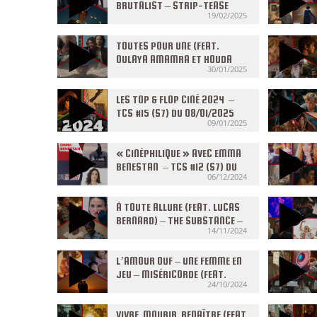
BRUTALIST – STRIP-TEASE
19/02/2025
INTÉGRAL – TCS #21 (S7) DU
19/02/2025
TOUTES POUR UNE (FEAT.
OULAYA AMAMRA ET HOUDA
30/01/2025
BENYAMINA) – BETTER MAN –
VOL À HAUT RISQUE – TCS #18
(S7) DU 29/01/2025
LES TOP & FLOP CINÉ 2024 –
TCS #15 (S7) DU 08/01/2025
09/01/2025
« CINÉPHILIQUE » AVEC EMMA
BENESTAN – TCS #12 (S7) DU
06/12/2024
04/12/2024
À TOUTE ALLURE (FEAT. LUCAS
BERNARD) – THE SUBSTANCE –
14/11/2024
HERE – TCS #09 (S7) DU
13/11/2024
L’AMOUR OUF – UNE FEMME EN
JEU – MISÉRICORDE (FEAT.
24/10/2024
ALAIN GUIRAUDIE) – TCS #06
(S7) DU 23/10/2024
VIVRE, MOURIR, RENAÎTRE (FEAT.