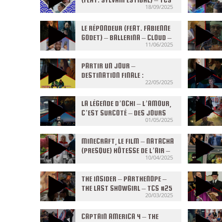
18/09/2025
#01 (S8) DU 17/09/2025
LE RÉPONDEUR (FEAT. FABIENNE
GODET) – BALLERINA – CLOUD –
11/06/2025
TCS #37 (S7) DU 11/06/2025
PARTIR UN JOUR –
DESTINATION FINALE :
22/05/2025
BLOODLINES – SE SOUVENIR DES
TOURNESOLS – TCS #34 (S7) DU
21/05/2025
LA LÉGENDE D’OCHI – L’AMOUR,
C’EST SURCOTÉ – DES JOURS
01/05/2025
MEILLEURS – TCS #31 (S7) DU
30/04/2025
MINECRAFT, LE FILM – NATACHA
(PRESQUE) HÔTESSE DE L’AIR –
10/04/2025
THE GRILL – TCS #28 (S7) DU
09/04/2025
THE INSIDER – PARTHENOPE –
THE LAST SHOWGIRL – TCS #25
20/03/2025
(S7) DU 19/03/2025
CAPTAIN AMERICA 4 – THE