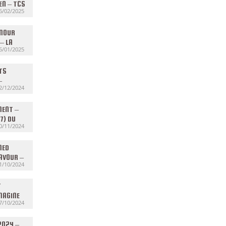
EN – TCS
6/02/2025
25
AMOUR
 – LA
6/01/2025
IVER À
 DU
TS
–
2/12/2024
S7) DU
MENT –
7) DU
0/11/2024
MED
AVOUR –
1/10/2024
OST) –
0/2024
T
MAGINE
7/10/2024
N GRAFF)
10/2024
 2024 –