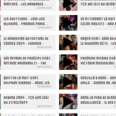
MAÎTRES – LES BARBARES –
TCS #01 (S7) DU 18/09
26/09/2024
1
TCS #02 (S7) DU 25/09/2024
LES GUETTEURS – LOVE LIES
EN ATTENDANT LA NUIT 
BLEEDING – PARADIS PARIS –
CÉLINE ROUZET) – BAD 
19/06/2024
1
TCS #40 (S6) DU 19/06/2024
TUNNEL TO SUMMER – 
(S6) DU 12/06/2024
LE DÉBRIEFING DU FESTIVAL DE
ROQYA (FEAT. SAÏD BEL
CANNES 2024 – FURIOSA –
LE DEUXIÈME ACTE – LE
30/05/2024
2
MARCELLO MIO – TCS #37 (S6)
FANTASTIQUES – TCS #
DU 29/05/2024
DU 21/05/2024
UNE AFFAIRE DE PRINCIPE (FEAT.
PREMIÈRE AFFAIRE (FEA
ANTOINE RAIMBAULT) – THE
VICTORIA MUSIEDLAK) 
09/05/2024
0
FALL GUY – LES CARTES DU
CHALLENGERS – BACK 
MAL – TCS #34 (S6) DU
BLACK – TCS #33 (S6)
08/05/2024
QUITTER LA NUIT (FEAT.
01/05/2024
GODZILLA X KONG – DR
DELPHINE GIRARD) – NOUS, LES
DOLLS – SIDONIE AU JA
18/04/2024
1
LEROY – S.O.S. FANTÔMES : LA
TCS #30 (S6) DU 10/0
MENACE DE GLACE – TCS #31
(S6) DU 17/04/2024
REWIND 2004 – TCS #28 (S6)
DANS LA PEAU DE BLAN
DU 27/03/2024
HOUELLEBECQ – IL REST
28/03/2024
2
DEMAIN – SCANDALEU
VÔTRE – TCS #27 (S6) 