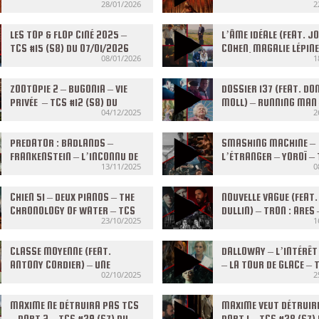
28/01/2026
2
28/01/2026
BOJARSKI – PALESTINE
TCS #17 (S8) DU 21/01
LES TOP & FLOP CINÉ 2025 –
L’ÂME IDÉALE (FEAT. 
TCS #15 (S8) DU 07/01/2026
COHEN, MAGALIE LÉPIN
08/01/2026
1
BLONDEAU & ALICE VIAL
ANIMAL TOTEM –
ZOOTOPIE 2 – BUGONIA – VIE
RESURRECTION – LOVE 
DOSSIER 137 (FEAT. DO
PRIVÉE – TCS #12 (S8) DU
TENDER – TCS #14 (S8)
MOLL) – RUNNING MAN
04/12/2025
2
03/12/2025
17/12/2025
WICKED : PARTIE II – E
THE GREAT – TCS #11 (
PREDATOR : BADLANDS –
26/11/2025
SMASHING MACHINE –
FRANKENSTEIN – L’INCONNU DE
L’ÉTRANGER – YOROÏ –
13/11/2025
0
LA GRANDE ARCHE – KIKA – TCS
(S8) DU 05/11/2025
#09 (S8) DU 12/11/2025
CHIEN 51 – DEUX PIANOS – THE
NOUVELLE VAGUE (FEAT
CHRONOLOGY OF WATER – TCS
DULLIN) – TRON : ARES 
23/10/2025
1
#06 (S8) DU 22/10/2025
MÉTÉORS – TCS #05 (S
15/10/2025
CLASSE MOYENNE (FEAT.
DALLOWAY – L’INTÉRÊ
ANTONY CORDIER) – UNE
– LA TOUR DE GLACE – 
02/10/2025
2
BATAILLE APRÈS L’AUTRE –
(S8) DU 24/09/2025
MUGANGA – TCS #03 (S8) DU
01/10/2025
MAXIME NE DÉTRUIRA PAS TCS
MAXIME VEUT DÉTRUIR
– PART 2 – TCS #39 (S7) DU
PART 1 – TCS #38 (S7)