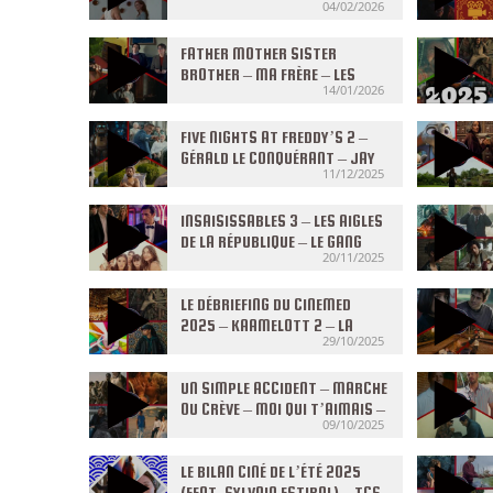
04/02/2026
04/02/2026
FATHER MOTHER SISTER
BROTHER – MA FRÈRE – LES
14/01/2026
ÉCHOS DU PASSÉ – TCS #16 (S8)
DU 14/01/2026
FIVE NIGHTS AT FREDDY’S 2 –
GÉRALD LE CONQUÉRANT – JAY
11/12/2025
KELLY – TCS #13 (S8) DU
10/12/2025
INSAISISSABLES 3 – LES AIGLES
DE LA RÉPUBLIQUE – LE GANG
20/11/2025
DES AMAZONES (FEAT. MALLORY
WANECQUE) – TCS #10 (S8) DU
19/11/2025
LE DÉBRIEFING DU CINEMED
2025 – KAAMELOTT 2 – LA
29/10/2025
PETITE DERNIÈRE – ARCO – TCS
#07 (S8) DU 29/10/2025
UN SIMPLE ACCIDENT – MARCHE
OU CRÈVE – MOI QUI T’AIMAIS –
09/10/2025
DÉTOURS (FEAT. PHILIPPE
PETIT) – TCS #04 (S8) DU
08/10/2025
LE BILAN CINÉ DE L’ÉTÉ 2025
(FEAT. SYLVAIN ESTIBAL) – TCS