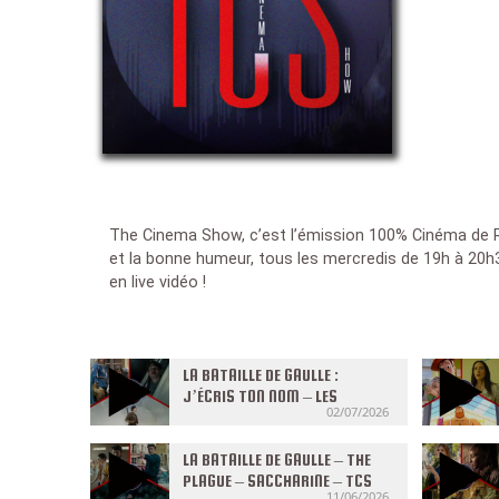
The Cinema Show, c’est l’émission 100% Cinéma de Ra
et la bonne humeur, tous les mercredis de 19h à 20
en live vidéo !
LA BATAILLE DE GAULLE :
J’ÉCRIS TON NOM – LES
02/07/2026
CAPRICES DE L’ENFANT ROI –
NOISE – TCS #40 (S8) DU
01/07/2026
LA BATAILLE DE GAULLE – THE
PLAGUE – SACCHARINE – TCS
11/06/2026