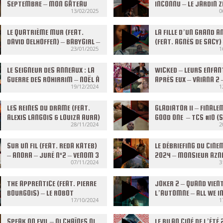
SEPTEMBRE – MON GÂTEAU
INCONNU – LE JARDIN Z
13/02/2025
0
PRÉFÉRÉ – TCS #20 (S7) DU
#19 (S7) DU 05/02/20
12/02/2025
LE QUATRIÈME MUR (FEAT.
LA FILLE D’UN GRAND 
DAVID OELHOFFEN) – BABYGIRL –
(FEAT. AGNÈS DE SACY)
23/01/2025
1
LE DOSSIER MALDOROR – TCS
CHAMBRE D’À CÔTÉ – H
#17 (S7) DU 22/01/2025
SOKCHO – TCS #16 (S7)
LE SEIGNEUR DES ANNEAUX : LA
15/01/2025
WICKED – LEURS ENFAN
GUERRE DES ROHIRRIM – NOËL À
APRÈS EUX – VAIANA 2 
19/12/2024
1
MILLER’S POINT – VINGT DIEUX
CONCLAVE – TCS #13 (
– TCS #14 (S7) DU 18/12/2024
11/12/2024
LES REINES DU DRAME (FEAT.
GLADIATOR II – FINALE
ALEXIS LANGOIS & LOUIZA AURA)
GOOD ONE – TCS #10 (S
28/11/2024
2
– PICE BY PIECE – DIAMANT
20/11/2024
BRUT – LPPDM – TCS #11 (S7)
DU 27/11/2024
SUR UN FIL (FEAT. REDA KATEB)
LE DÉBRIEFING DU CINE
– ANORA – JURÉ N°2 – VENOM 3
2024 – MONSIEUR AZN
07/11/2024
3
– TCS #08 (S7) DU 06/11/2024
FARIO (FEAT. LUCIE PR
TCS #07 (S7) DU 30/1
THE APPRENTICE (FEAT. PIERRE
JOKER 2 – QUAND VIEN
BOURGOIS) – LE ROBOT
L’AUTOMNE – ALL WE I
17/10/2024
1
SAUVAGE – NIKI – TCS #05 (S7)
AS LIGHT (FEAT. JULIE
DU 16/10/2024
– TCS #04 (S7) DU 09/
SPEAK NO EVIL – NI CHAÎNES NI
LE BILAN CINÉ DE L’ÉTÉ