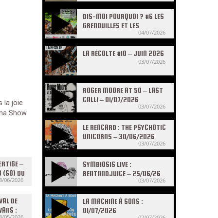
DIS-MOI POURQUOI ? #6 LES
GRENOUILLES ET LES
04/07/2026
CRAPAUDS
LA RÉCOLTE #10 – JUIN 2026
03/07/2026
ROGER MOORE AT 50 – LAST
CALL! – 01/07/2026
la joie
03/07/2026
ema Show
LE RENCARD : THE PSYCHOTIC
UNICORNS – 30/06/2026
03/07/2026
ERTIGE –
SYMBIOSIS LIVE :
 (S8) DU
BEATANDJUICE – 25/06/26
8/06/2026
03/07/2026
VAL DE
LA MACHINE À SONS :
WARS :
01/07/2026
8/05/2026
02/07/2026