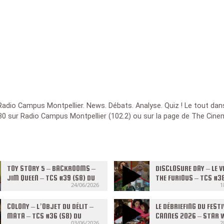
dio Campus Montpellier. News. Débats. Analyse. Quiz ! Le tout dans 
h30 sur Radio Campus Montpellier (102.2) ou sur la page de The Cin
TOY STORY 5 – BACKROOMS –
DISCLOSURE DAY – LE V
JIM QUEEN – TCS #39 (S8) DU
THE FURIOUS – TCS #38
24/06/2026
1
24/06/2026
17/06/2026
COLONY – L’OBJET DU DÉLIT –
LE DÉBRIEFING DU FESTI
MATA – TCS #36 (S8) DU
CANNES 2026 – STAR 
03/06/2026
2