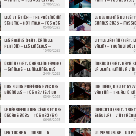
27/06/2025
1
25/06/2025
18/06/2025
LILO ET STICH – THE PHOENICIAN
LE DÉBRIEFING DU FESTI
SCHEME – HOT MILK – TCS #36
CANNES 2025 – MISSI
05/06/2025
2
(S7) DU 04/06/2025
IMPOSSIBLE : THE FINA
RECKONING – LA VENUE 
LES ARÈNES (FEAT. CAMILLE
L’AVENIR – TCS #35 (S
LITTLE JAFFNA (FEAT.
PERTON) – LES LINCEULS –
28/05/2025
VALIN) – THUNDERBOLT
15/05/2025
0
INGEBORG BACHMANN – TCS
GHOSTLIGHT – TCS #32
#33 (S7) DU 14/05/2025
07/05/2025
OXANA (FEAT. CHARLÈNE FAVIER)
MIKADO (FEAT. BAYA K
– SINNERS – LE MÉLANGE DES
LA JEUNE FEMME À L’AI
24/04/2025
1
GENRES – TCS #30 (S7) DU
VOYAGE AVEC MON PÈRE
23/04/2025
#29 (S7) DU 16/04/20
NOS FILMS PRÉFÉRÉS AVEC DES
MA MÈRE, DIEU ET SYLV
BAGNOLES – TCS #27 (S7) DU
VARTAN – THE ALTO KN
03/04/2025
2
02/04/2025
PROSPER – TCS #26 (S
26/03/2025
LE DÉBRIEFING DES CÉSAR ET DES
MERCATO (FEAT. TRIS
OSCARS 2025 – TCS #23 (S7)
SÉGUÉLA) – L’ATTACH
06/03/2025
2
DU 05/03/2025
THE MONKEY – TCS #22
26/02/2025
LES TUCHE 5 – MARIA – 5
LA PIE VOLEUSE – UN P