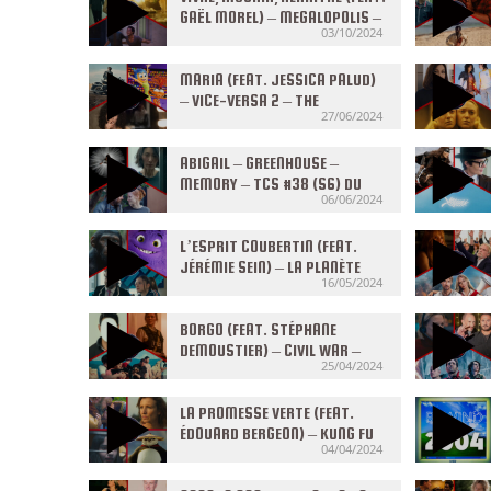
GAËL MOREL) – MEGALOPOLIS –
03/10/2024
EMMANUELLE – TCS #03 (S7)
DU 02/10/2024
MARIA (FEAT. JESSICA PALUD)
– VICE-VERSA 2 – THE
27/06/2024
BIKERIDERS – TCS #41 (S6) DU
26/06/2024
ABIGAIL – GREENHOUSE –
MEMORY – TCS #38 (S6) DU
06/06/2024
05/06/2024
L’ESPRIT COUBERTIN (FEAT.
JÉRÉMIE SEIN) – LA PLANÈTE
16/05/2024
DES SINGES : LE NOUVEAU
ROYAUME – BLUE &
COMPAGNIE – TCS #35 (S6) DU
BORGO (FEAT. STÉPHANE
15/05/2024
DEMOUSTIER) – CIVIL WAR –
25/04/2024
L’HOMME AUX MILLE VISAGES –
TCS #32 (S6) DU 24/04/2024
LA PROMESSE VERTE (FEAT.
ÉDOUARD BERGEON) – KUNG FU
04/04/2024
PANDA 4 – LE JEU DE LA REINE –
VAMPIRE HUMANISTE – TCS