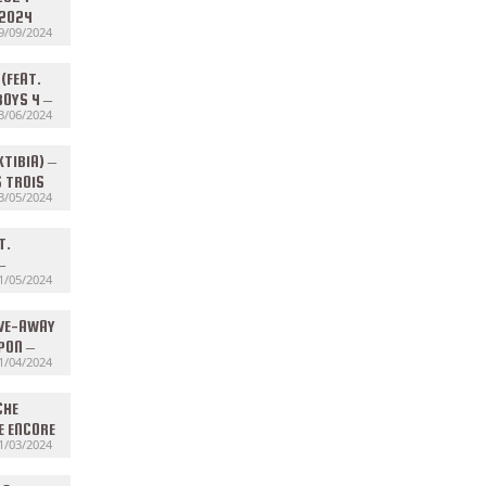
/2024
9/09/2024
(FEAT.
BOYS 4 –
3/06/2024
TCS #39
KTIBIA) –
S TROIS
3/05/2024
36 (S6)
T.
–
1/05/2024
TO
 DU
IVE-AWAY
PON –
1/04/2024
4/2024
CHE
E ENCORE
1/03/2024
SEMENT
DU