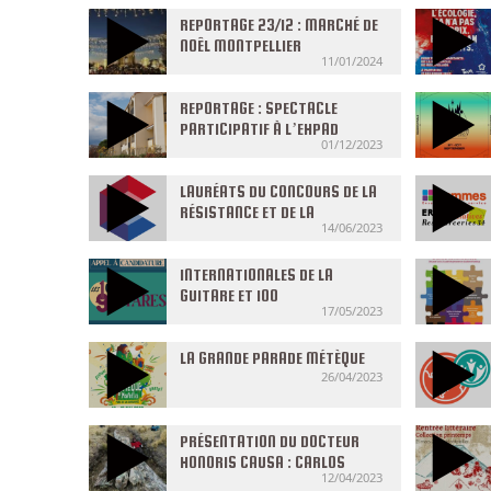
REPORTAGE 23/12 : MARCHÉ DE
NOÊL MONTPELLIER
11/01/2024
REPORTAGE : SPECTACLE
PARTICIPATIF À L’EHPAD
01/12/2023
BELORGEOT
LAURÉATS DU CONCOURS DE LA
RÉSISTANCE ET DE LA
14/06/2023
DÉPORTATION
INTERNATIONALES DE LA
GUITARE ET 100
17/05/2023
GUITAR’HÉRAULT
LA GRANDE PARADE MÉTÈQUE
26/04/2023
PRÉSENTATION DU DOCTEUR
HONORIS CAUSA : CARLOS
12/04/2023
JARAMILLO