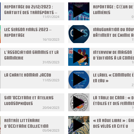
REPORTAGE DU 21/12/2023 :
REPORTAGE : CŒUR DE V
GRATUITÉ DES TRANSPORTS –
LUMIÈRES
11/01/2024
0
ZAT
LEC SEASON FINALS 2023 –
INAUGURATION DU NOU
REPORTAGE
BÂTIMENT DE CHIMIE 
16/10/2023
1
L’ASSOCIATION GAMMES ET LA
INTERVIEW DE MAISON
GAMINERIE
D’ÉDITIONS À LA COMÉD
31/05/2023
1
LIVRE
LA CHARTE ROMAIN JACOB
LE LABEL « COMMUNE 
11/05/2023
EN EAU »
2
SIM’OCCITANIE ET ATELIERS
LA TABLE DE CANA : « 
LUDOSOPHIQUES
ÉTOILES ET DES FEMME
20/04/2023
1
RENTRÉE LITTÉRAIRE
« EN ROUE LIBRE » : G
D’OCCITANIE COLLECTION
DES VÉLOS EN CITÉ U
05/04/2023
0
PRINTEMPS