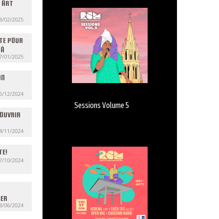
T ART
8/02/2025
TE POUR
 À
7/01/2025
ON
6/12/2024
Sessions Volume 5
ROUVRIR
4/11/2024
TE!
7/10/2024
IER
8/06/2024