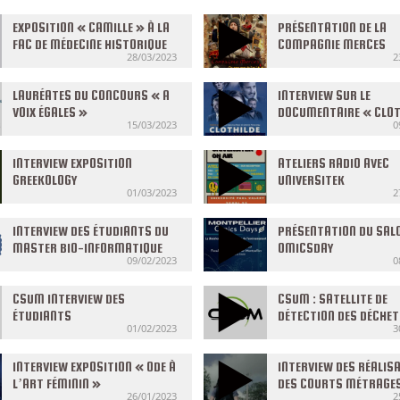
EXPOSITION « CAMILLE » À LA
PRÉSENTATION DE LA
FAC DE MÉDECINE HISTORIQUE
COMPAGNIE MERCES
28/03/2023
2
LAURÉATES DU CONCOURS « A
INTERVIEW SUR LE
VOIX ÉGALES »
DOCUMENTAIRE « CLOT
15/03/2023
0
DANS L’ALLIANCE »
INTERVIEW EXPOSITION
ATELIERS RADIO AVEC
GREEKOLOGY
UNIVERSITEK
01/03/2023
2
INTERVIEW DES ÉTUDIANTS DU
PRÉSENTATION DU SAL
MASTER BIO-INFORMATIQUE
OMICSDAY
09/02/2023
0
CSUM INTERVIEW DES
CSUM : SATELLITE DE
ÉTUDIANTS
DÉTECTION DES DÉCHE
01/02/2023
3
PLASTIQUES
INTERVIEW EXPOSITION « ODE À
INTERVIEW DES RÉALIS
L’ART FÉMININ »
DES COURTS MÉTRAGE
26/01/2023
2