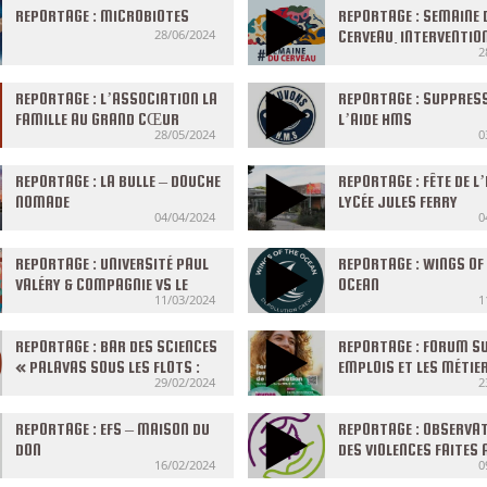
REPORTAGE : MICROBIOTES
REPORTAGE : SEMAINE 
28/06/2024
CERVEAU, INTERVENTIO
2
SCOLAIRE
REPORTAGE : L’ASSOCIATION LA
REPORTAGE : SUPPRESS
FAMILLE AU GRAND CŒUR
L’AIDE HMS
28/05/2024
0
REPORTAGE : LA BULLE – DOUCHE
REPORTAGE : FÊTE DE L’
NOMADE
LYCÉE JULES FERRY
04/04/2024
0
REPORTAGE : UNIVERSITÉ PAUL
REPORTAGE : WINGS OF
VALÉRY & COMPAGNIE VS LE
OCEAN
11/03/2024
1
SEXISME
REPORTAGE : BAR DES SCIENCES
REPORTAGE : FORUM SU
« PALAVAS SOUS LES FLOTS :
EMPLOIS ET LES MÉTIE
29/02/2024
2
SCIENCE-FICTION OU RÉALITÉ
L’ANIMATION
? »
REPORTAGE : EFS – MAISON DU
REPORTAGE : OBSERVA
DON
DES VIOLENCES FAITES 
16/02/2024
0
FEMMES 34