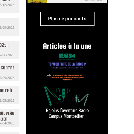
6/12/2025
Plus de podcasts
5/09/2025
Articles à la une
025 :
7/06/2025
F CONTRE
7/05/2025
ONTE À
6/05/2025
Rejoins l’aventure Radio
 NOUVEAU
Campus Montpellier !
LIER !
7/04/2025