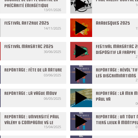
1
PRÉCARITÉ ÉNERGÉTIQUE
13/01/2026
FESTIVAL ART2RUE 2025
ARABESQUES 2025
14/11/2025
1
FESTIVAL MARSATAC 2025
FESTIVAL MARSATAC 2
30/06/2025
DISPOSITIF LA FRAPPE
2
REPORTAGE : FÊTE DE LA NATURE
REPORTAGE : RÉVOL’TI
03/06/2025
LES DISCRIMINATIONS
2
CAPILLAIRES
REPORTAGE : LA VAGUE MOUV
REPORTAGE : LA MER M
06/05/2025
PAUL VA
0
REPORTAGE : UNIVERSITÉ PAUL
REPORTAGE : UN TOUT
VALÉRY & COMPAGNIE VS LE
TIERS LIEUX À MONTPEL
15/04/2025
0
SEXISME #2