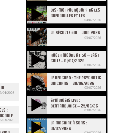
DIS-MOI POURQUOI ? #6 LES
GRENOUILLES ET LES
04/07/2026
CRAPAUDS
LA RÉCOLTE #10 – JUIN 2026
03/07/2026
ROGER MOORE AT 50 – LAST
CALL! – 01/07/2026
03/07/2026
LE RENCARD : THE PSYCHOTIC
UNICORNS – 30/06/2026
’UM
03/07/2026
2/04/2026
SYMBIOSIS LIVE :
BEATANDJUICE – 25/06/26
CES :
03/07/2026
LACABLE
3/03/2026
LA MACHINE À SONS :
01/07/2026
E SIDA
02/07/2026