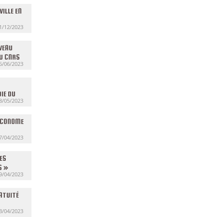
ILLE EN
1/12/2023
VEAU
AU CNRS
5/06/2023
IE DU
8/05/2023
ÉCONOME
7/04/2023
DES
S »
9/04/2023
RATUITÉ
3/04/2023