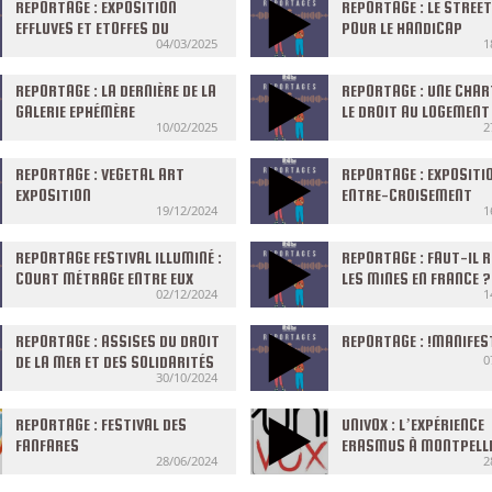
REPORTAGE : EXPOSITION
REPORTAGE : LE STREE
EFFLUVES ET ETOFFES DU
POUR LE HANDICAP
04/03/2025
1
CARNAVAL DE MAMOUDZOU
REPORTAGE : LA DERNIÈRE DE LA
REPORTAGE : UNE CHAR
GALERIE EPHÉMÈRE
LE DROIT AU LOGEMENT
10/02/2025
2
MONTPELLIER
REPORTAGE : VEGETAL ART
REPORTAGE : EXPOSITI
EXPOSITION
ENTRE-CROISEMENT
19/12/2024
1
REPORTAGE FESTIVAL ILLUMINÉ :
REPORTAGE : FAUT-IL 
COURT MÉTRAGE ENTRE EUX
LES MINES EN FRANCE ?
02/12/2024
1
DEUX
REPORTAGE : ASSISES DU DROIT
REPORTAGE : !MANIFES
0
DE LA MER ET DES SOLIDARITÉS
30/10/2024
MARITIMES
REPORTAGE : FESTIVAL DES
UNIVOX : L’EXPÉRIENCE
FANFARES
ERASMUS À MONTPELL
28/06/2024
2