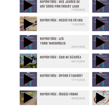
REPORTAGE : DES JEUNES DE
UNI’SONS PARTAGENT LEUR
17/03/2025
EXPÉRIENCE EN TUNISIE AVEC
JEUNES DES DEUX RIVES
REPORTAGE : RESISTER EN EXIL
11/02/2025
REPORTAGE : LES
TRAD’HIVERNALES
20/01/2025
REPORTAGE : SUD DE SCIENCE
04/12/2024
REPORTAGE : OPÉRA ÉTUDIANT
11/11/2024
REPORTAGE : MUSÉE FABRE
28/06/2024