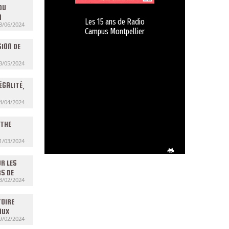
DU
N
Les 15 ans de Radio
8/06/2024
Campus Montpellier
ION DE
3/05/2024
ÉGALITÉ,
4/04/2024
 THE
1/03/2024
R LES
RS DE
3/02/2024
TOIRE
AUX
9/02/2024