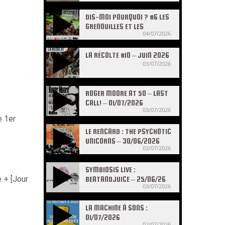
DIS-MOI POURQUOI ? #6 LES
GRENOUILLES ET LES
04/07/2026
CRAPAUDS
LA RÉCOLTE #10 – JUIN 2026
03/07/2026
ROGER MOORE AT 50 – LAST
CALL! – 01/07/2026
03/07/2026
le 1er
LE RENCARD : THE PSYCHOTIC
UNICORNS – 30/06/2026
03/07/2026
SYMBIOSIS LIVE :
 + [Jour
BEATANDJUICE – 25/06/26
03/07/2026
LA MACHINE À SONS :
01/07/2026
02/07/2026