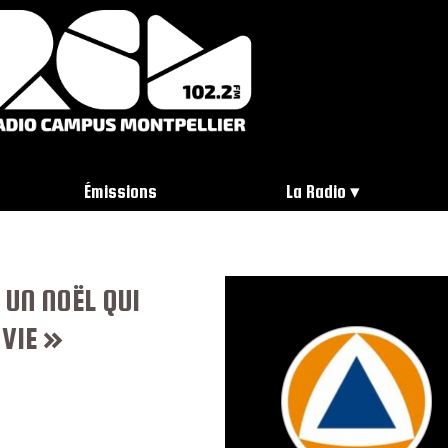
Émissions
La Radio
 UN NOËL QUI
 VIE »