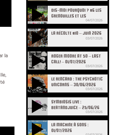
DIS-MOI POURQUOI ? #6 LES
GRENOUILLES ET LES
04/07/2026
CRAPAUDS
LA RÉCOLTE #10 – JUIN 2026
03/07/2026
r la
ROGER MOORE AT 50 – LAST
CALL! – 01/07/2026
03/07/2026
lle,
LE RENCARD : THE PSYCHOTIC
rté
UNICORNS – 30/06/2026
03/07/2026
SYMBIOSIS LIVE :
BEATANDJUICE – 25/06/26
03/07/2026
LA MACHINE À SONS :
01/07/2026
02/07/2026