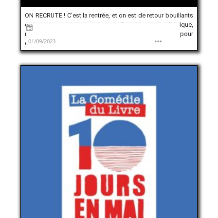
ON RECRUTE ! C’est la rentrée, et on est de retour bouillants
comme jamais. Pour cette nouvelle saison radiophonique,
nous recherchons des volontaires en service civique pour
01/09/2023
deux missions : […]