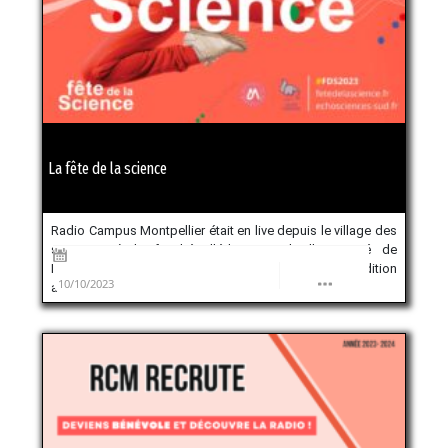
La fête de la science
Radio Campus Montpellier était en live depuis le village des
sciences, à la faculté d’éducation de l’Université de
Montpellier, de 14h à 16h le samedi 7 octobre. Cette édition
10/10/2023
avait […]