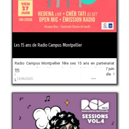
Les 15 ans de Radio Campus Montpellier
Radio Campus Montpellier fête ses 15 ans en partenariat
avec Montpellier Méditerranée Métropole le vendredi 27 juin
au Kiosque Bosc, sur l’Esplanade Charles de Gaulle !
12/06/2025
L’Association pour le Développement […]