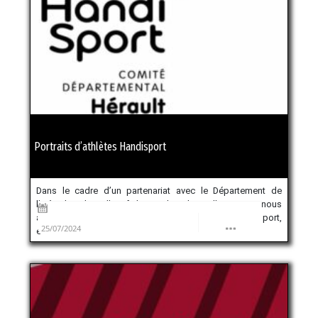
Portraits d’athlètes Handisport
Dans le cadre d’un partenariat avec le Département de
l’Hérault et le Collectif des Radio Libres d’Occitanie, nous
avons réalisé une série de portraits d’athlètes handisport,
25/07/2024
en amont des Jeux […]