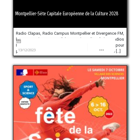
Montpellier-Sète Capitale Européenne de la Culture 2028
Radio Clapas, Radio Campus Montpellier et Divergence FM,
les trois radios montpelliéraines du Collectif des Radios
Libres d’Occitanie, s’associent une fois de plus pour
13/12/2023
promouvoir la candidature de Montpellier-Sète Capitale […]