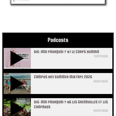
dans les Terres […]
Podcasts
DIS-MOI POURQUOI ? #7 LE CORPS HUMAIN
10/07/2026
CAMPUS HIFI SUMMER MIXTAPE 2026
09/07/2026
DIS-MOI POURQUOI ? #6 LES GRENOUILLES ET LES
CRAPAUDS
04/07/2026