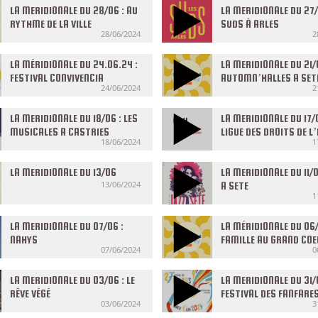
LA MERIDIONALE DU 28/06 : AU
CÉVENNES
LA MERIDIONALE DU 27/
RYTHME DE LA VILLE
SUDS À ARLES
28/06/2024
2
LA MÉRIDIONALE DU 24.06.24 :
LA MERIDIONALE DU 21/
FESTIVAL CONVIVENCIA
AUTOMN’HALLES A SET
24/06/2024
2
LA MERIDIONALE DU 18/06 : LES
LA MERIDIONALE DU 17/0
MUSICALES A CASTRIES
LIGUE DES DROITS DE 
18/06/2024
1
LA MERIDIONALE DU 13/06
LA MERIDIONALE DU 11/0
13/06/2024
A SETE
1
LA MERIDIONALE DU 07/06 :
LA MÉRIDIONALE DU 06/
NAHYS
FAMILLE AU GRAND CO
07/06/2024
0
LA MERIDIONALE DU 03/06 : LE
LA MERIDIONALE DU 31/0
RÊVE VÉGÉ
FESTIVAL DES FANFARE
03/06/2024
3