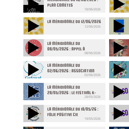
PLAN COMÈTES
18/06/2026
LA MÉRIDIONALE DU 12/06/2026
12/06/2026
LA MÉRIDIONALE DU
08/05/2026 : APPEL À
08/06/2026
CANDIDATURES À L’UNIVERSITÉ
DE MONTPELLIER
LA MÉRIDIONALE DU
02/06/2026 : ASSOCIATION
02/06/2026
GÉFOSAT
LA MÉRIDIONALE DU
28/05/2026 : LE FESTIVAL K-
28/05/2026
LIVE
LA MÉRIDIONALE DU 18/05/26 :
FOLIE POSITIVE CIE
19/05/2026