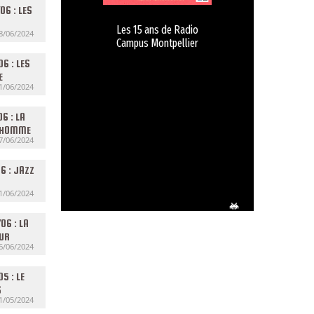
06 : LES
Les 15 ans de Radio
8/06/2024
Campus Montpellier
06 : LES
E
1/06/2024
6 : LA
L’HOMME
7/06/2024
6 : JAZZ
1/06/2024
06 : LA
EUR
6/06/2024
5 : LE
S
1/05/2024